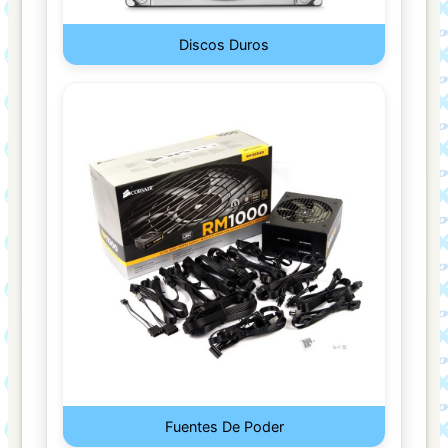
FIRE
TV)
Discos Duros
TECLADO
Y
MOUSE
COMBO
TECLADOS
CASE
CELULARES
COMPUTADORAS
CONSOLAS
CONSUMIBLES
Fuentes De Poder
CARTUCHOS