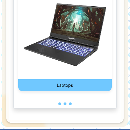
DISCO
DE
LAPTOP
DISCO
EXTERNO
DISCO
INTERNO
DISCO
SOLIDO
Laptops
FUENTES
DE
PODER
FUENTE
DE
PODER