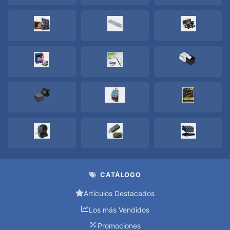
DE
VENTA
ETIQUETAS/PAPEL
RECIBO
GAVETAS
LECTOR
CODIGOS
DE
BARRAS
QUEMADOR
QUEMADOR
CATÁLOGO
EXTERNO
Artículos Destacados
QUEMADOR
Los más Vendidos
INTERNO
Promociones