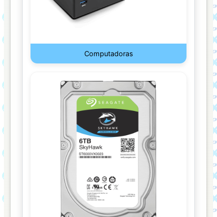
GRASA
TERMICA
HEADSET/AURICULAR
Computadoras
HUB
LAPIZ
MOUSE
MOUSE
PAD
PARLANTES
SOPORTES
STREAMING
(CHROMECAST/ROKU,