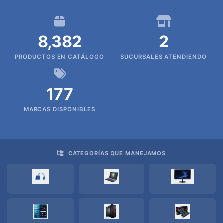
MEMORIAS
USB
8,382
2
MICRO
PRODUCTOS EN CATÁLOGO
SUCURSALES ATENDIENDO
SD
MONITORES
177
MARCAS DISPONIBLES
MUEBLES
PROCESADORES
CATEGORÍAS QUE MANEJAMOS
PROYECTOR
PANTALLAS
DE
PROYECCION
PUNTOS