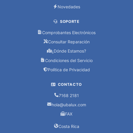
REDES
Novedades
ADAPTADOR
SOPORTE
DE
RED
Comprobantes Electrónicos
Consultar Reparación
ROUTER
¿Dónde Estamos?
SWITCH
Condiciones del Servicio
Política de Privacidad
TELEFONOS
IP
CONTACTO
TP
7168 2181
LINK
hola@ubalux.com
RESPALDO
FAX
BATERIA
Costa Rica