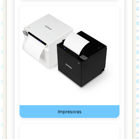
TONER
DEPARTAMENTAL
DEPORTE
LINEA
BLANCA
MACROBIOTICA
PERFUMERIA
UTENCILIOS
DE
Impresoras
COCINA
DISCOS
DUROS