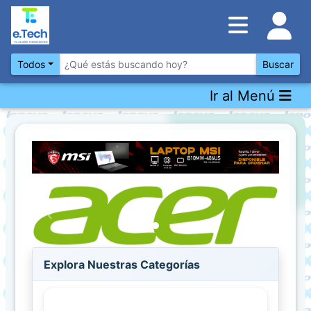
Inventario
DESTACADOS
Todos
Buscar
Ir al Menú
Artículos
Destacados
Los
más
Vendidos
Promociones
Previous
Next
Novedades
Explora Nuestras Categorías
CONSULTAR