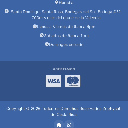
Heredia
POWER
BANK
Santo Domingo, Santa Rosa, Bodegas del Sol, Bodega #22,
700mts este del cruce de la Valencia
REGLETAS
Lunes a Viernes de 9am a 6pm
Sábados de 9am a 1pm
REGULADOR
DE
Domingos cerrado
VOLTAJE
UPS
ACEPTAMOS
SEGURIDAD
Visa
MasterCard
CAJAS
DE
SEGURIDAD
Copyright © 2026 Todos los Derechos Reservados
Zephysoft
CAMARAS
de Costa Rica
.
DE
VIGILANCIA