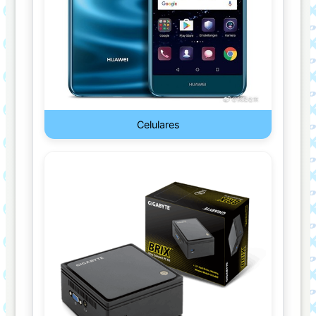
CAMARA
WEB
CANDADO
CARD
READER
Celulares
CARGADORES/ADAPTADORES
ENCAPSULADOR
ENFRIAMIENTO
LIQUIDO
ESTUCHE/MOCHILA
GAME
PAD